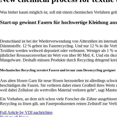
Was bisher kaum möglich ist, soll mit einem chemischen Verfahren ge
Start-up gewinnt Fasern für hochwertige Kleidung aus
Deutschland ist bei der Wiederverwendung von Alttextilien im internat
Dämmstoffe. 12 % gehen ins Faserrecycling. Und nur 12 % in die Verbr
Textilien werden weltweit deponiert oder verbrannt. Weniger als 1 %
jährlicher Ressourcenverlust im Wert von über 80 Mrd. €. Und ein ök
Mangelware. Deshalb müssen Produkte durch Recycling dringend krei
Mechanisches Recycling zerstört Fasern und ist nur zum Downcycling geeignet
Aus alten Hosen Garn für neue Hosen herzustellen ist allerdings schwi
beschädigen die Fasern. Sie verlieren dabei einen Großteil ihres Wert
weil dabei Zellulose als wertvolles Material verloren geht“, sagt Mants
Ein Vorhaben, an dem sich schon viele Forscher die Zähne ausgebisse
Recycling zu lösen gilt, um Faserproduzenten reinen Zellstoff zur Ver
Full Article by VDI nachrichten