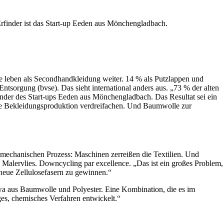
rfinder ist das Start-up Eeden aus Mönchengladbach.
ke leben als Secondhandkleidung weiter. 14 % als Putzlappen und
sorgung (bvse). Das sieht international anders aus. „73 % der alten
nder des Start-ups Eeden aus Mönchengladbach. Das Resultat sei ein
die Bekleidungsproduktion verdreifachen. Und Baumwolle zur
m mechanischen Prozess: Maschinen zerreißen die Textilien. Und
d Malervlies. Downcycling par excellence. „Das ist ein großes Problem,
r neue Zellulosefasern zu gewinnen.“
wa aus Baumwolle und Polyester. Eine Kombination, die es im
ges, chemisches Verfahren entwickelt.“