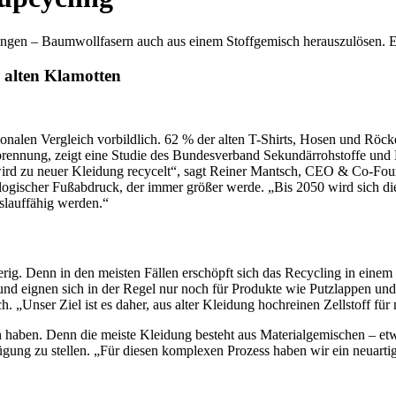
lingen – Baumwollfasern auch aus einem Stoffgemisch herauszulösen. E
 alten Klamotten
ionalen Vergleich vorbildlich. 62 % der alten T-Shirts, Hosen und Röc
ennung, zeigt eine Studie des Bundesverband Sekundärrohstoffe und Ent
 wird zu neuer Kleidung recycelt“, sagt Reiner Mantsch, CEO & Co-Fou
ologischer Fußabdruck, der immer größer werde. „Bis 2050 wird sich 
slauffähig werden.“
erig. Denn in den meisten Fällen erschöpft sich das Recycling in eine
s und eignen sich in der Regel nur noch für Produkte wie Putzlappen un
ch. „Unser Ziel ist es daher, aus alter Kleidung hochreinen Zellstoff fü
n haben. Denn die meiste Kleidung besteht aus Materialgemischen – et
fügung zu stellen. „Für diesen komplexen Prozess haben wir ein neuarti